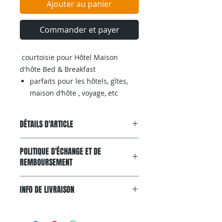
Ajouter au panier
Commander et payer
courtoisie pour Hôtel Maison
d'hôte Bed & Breakfast
parfaits pour les hôtels, gîtes,
maison d’hôte , voyage, etc
DÉTAILS D'ARTICLE
Riches en glycérines et huiles
POLITIQUE D'ÉCHANGE ET DE
végétales, odeur agréable
REMBOURSEMENT
Garantie Satisfait ou Remboursé
INFO DE LIVRAISON
Si, pour n'importe quelle raison, le
produit ne convient pas à
Livraison gratuite avec colissimo.
vos attentes, vous pouvez nous le
Livraison gratuite via Colissimo