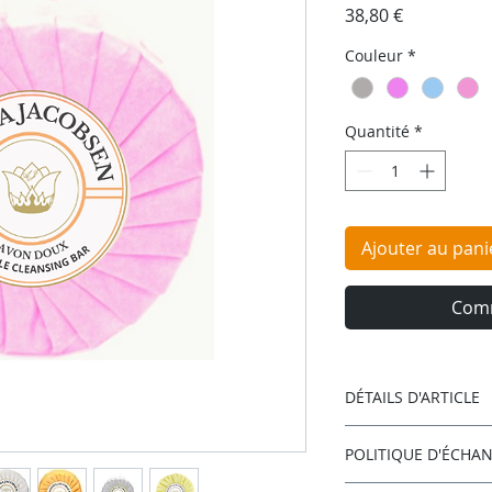
Prix
38,80 €
Couleur
*
Quantité
*
Ajouter au pani
Comm
DÉTAILS D'ARTICLE
Savons de luxe Rich
POLITIQUE D'ÉCHA
végétales, odeur a