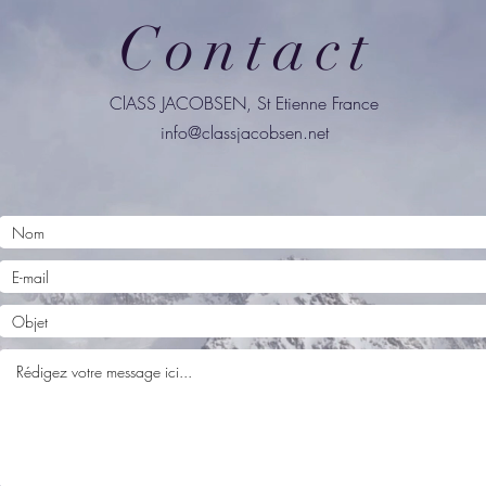
Contact
ClASS JACOBSEN, St Etienne France
info@classjacobsen.net